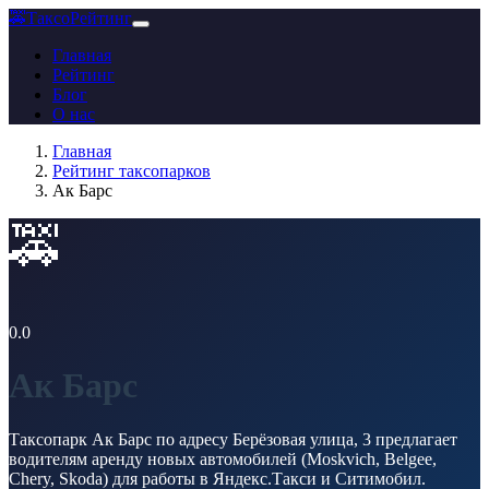
🚕
ТаксоРейтинг
Главная
Рейтинг
Блог
О нас
Главная
Рейтинг таксопарков
Ак Барс
🚕
0.0
Ак Барс
Таксопарк Ак Барс по адресу Берёзовая улица, 3 предлагает
водителям аренду новых автомобилей (Moskvich, Belgee,
Chery, Skoda) для работы в Яндекс.Такси и Ситимобил.