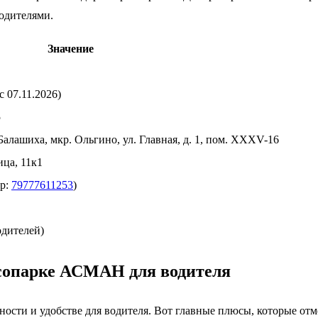
водителями.
Значение
 07.11.2026)
5
 Балашиха, мкр. Ольгино, ул. Главная, д. 1, пом. XXXV-16
ица, 11к1
p:
79777611253
)
одителей)
сопарке АСМАН для водителя
ости и удобстве для водителя. Вот главные плюсы, которые от