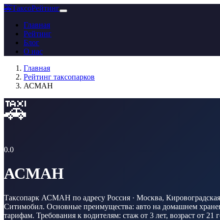
🚕
ТаксоРейтинг
Главная
Рейтинг
Блог
О нас
Главная
Рейтинг таксопарков
АСМАН
🚕
0.0
АСМАН
Таксопарк АСМАН по адресу Россия · Москва, Кировоградская у
Ситимобил. Основные преимущества: авто на домашнем хранени
тарифам. Требования к водителям: стаж от 3 лет, возраст от 21