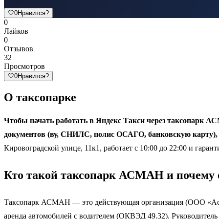
🤍
0
Нравится?
0
Лайков
0
Отзывов
32
Просмотров
🤍
0
Нравится?
О таксопарке
Чтобы начать работать в Яндекс Такси через таксопарк АСМ
документов (ву, СНИЛС, полис ОСАГО, банковскую карту), 
Кировоградской улице, 11к1, работает с 10:00 до 22:00 и гар
Кто такой таксопарк АСМАН и почему 
Таксопарк АСМАН — это действующая организация (ООО «Асман
аренда автомобилей с водителем (ОКВЭД 49.32). Руководител