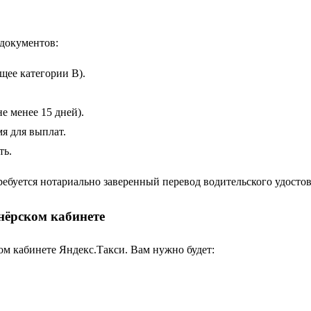
документов:
щее категории B).
е менее 15 дней).
мя для выплат.
ть.
ебуется нотариально заверенный перевод водительского удостов
нёрском кабинете
ом кабинете Яндекс.Такси. Вам нужно будет: