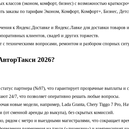
 классов (эконом, комфорт, бизнес) с возможностью краткосро
ь заказы по тарифам Эконом, Комфорт, Комфорт+, Бизнес, Дет
ения к Яндекс.Доставке и Яндекс.Лавке для доставки товаров и
рпоративных клиентов, свадеб и других торжеств.
 с техническими вопросами, ремонтом и разбором спорных сит
АвторТакси 2026?
татус партнера (№97), что гарантирует прозрачные выплаты и с
ают 24/7, что позволяет оперативно решать любые вопросы.
ая новые модели, например, Lada Granta, Chery Tiggo 7 Pro, Hav
и (от сменной аренды до выкупа), без скрытых комиссий.
, рядом с метро и выездными магистралями, что сокращает врем
формлении разрешения на такси («лицензии») и компенсирует час