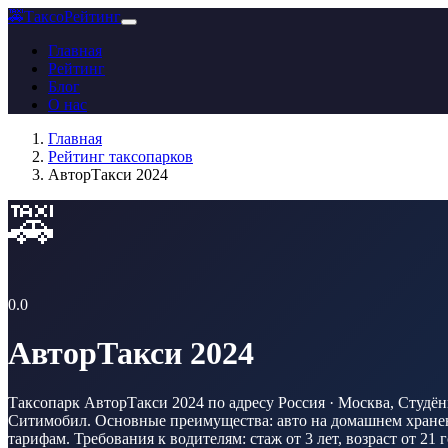
🚕
ТаксоРейтинг
Главная
Рейтинг
Блог
О нас
Главная
Рейтинг таксопарков
АвторТакси 2024
🚕
0.0
АвторТакси 2024
Таксопарк АвторТакси 2024 по адресу Россия · Москва, Студёны
Ситимобил. Основные преимущества: авто на домашнем хранени
тарифам. Требования к водителям: стаж от 3 лет, возраст от 21