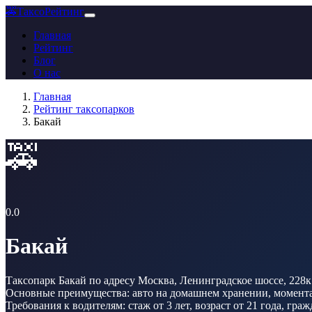
🚕
ТаксоРейтинг
Главная
Рейтинг
Блог
О нас
Главная
Рейтинг таксопарков
Бакай
🚕
0.0
Бакай
Таксопарк Бакай по адресу Москва, Ленинградское шоссе, 228к
Основные преимущества: авто на домашнем хранении, моменталь
Требования к водителям: стаж от 3 лет, возраст от 21 года, гр