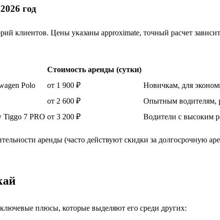
2026 год
рий клиентов. Цены указаны approximate, точный расчет зависи
Стоимость аренды (сутки)
swagen Polo
от 1 900 ₽
Новичкам, для экономи
от 2 600 ₽
Опытным водителям, р
ry Tiggo 7 PRO
от 3 200 ₽
Водители с высоким р
ительности аренды (часто действуют скидки за долгосрочную ар
кай
 ключевые плюсы, которые выделяют его среди других: