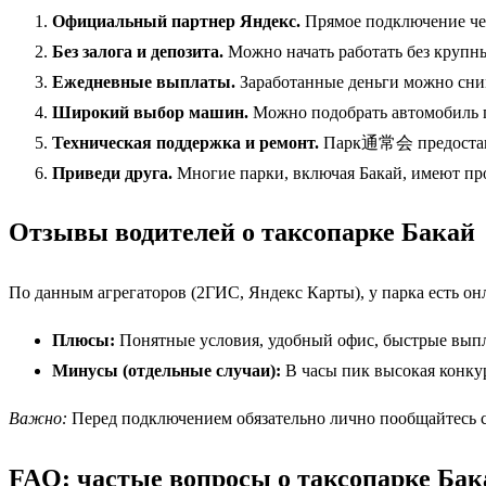
Официальный партнер Яндекс.
Прямое подключение чер
Без залога и депозита.
Можно начать работать без крупн
Ежедневные выплаты.
Заработанные деньги можно сним
Широкий выбор машин.
Можно подобрать автомобиль п
Техническая поддержка и ремонт.
Парк通常会 предоставля
Приведи друга.
Многие парки, включая Бакай, имеют про
Отзывы водителей о таксопарке Бакай
По данным агрегаторов (2ГИС, Яндекс Карты), у парка есть о
Плюсы:
Понятные условия, удобный офис, быстрые выпл
Минусы (отдельные случаи):
В часы пик высокая конку
Важно:
Перед подключением обязательно лично пообщайтесь с
FAQ: частые вопросы о таксопарке Бак