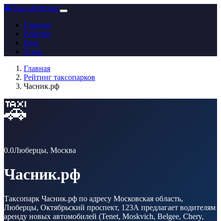
🚕
ТаксоРейтинг
Главная
Рейтинг
Блог
О нас
Главная
Рейтинг таксопарков
Часник.рф
🚕
0.0
Люберцы
, Москва
Часник.рф
Таксопарк Часник.рф по адресу Московская область,
Люберцы, Октябрьский проспект, 123А предлагает водителям
аренду новых автомобилей (Tenet, Moskvich, Belgee, Chery,