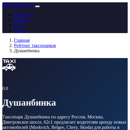
🚕
ТаксоРейтинг
Главная
Рейтинг
Блог
О нас
Главная
Рейтинг таксопарков
Душанбинка
🚕
0.0
Душанбинка
Таксопарк Душанбинка по адресу Россия, Москва,
Дмитровское шоссе, 62с1 предлагает водителям аренду новых
автомобилей (Moskvich, Belgee, Chery, Skoda) для работы в