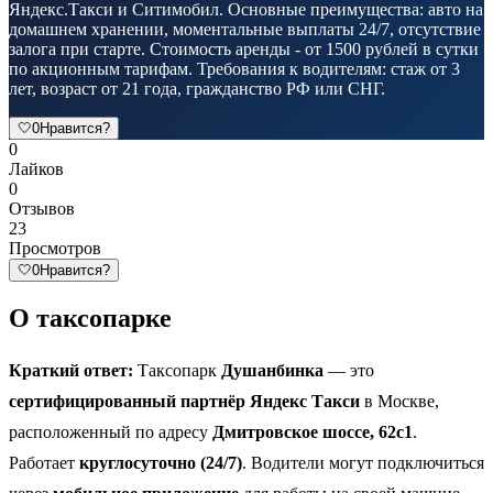
Яндекс.Такси и Ситимобил. Основные преимущества: авто на
домашнем хранении, моментальные выплаты 24/7, отсутствие
залога при старте. Стоимость аренды - от 1500 рублей в сутки
по акционным тарифам. Требования к водителям: стаж от 3
лет, возраст от 21 года, гражданство РФ или СНГ.
🤍
0
Нравится?
0
Лайков
0
Отзывов
23
Просмотров
🤍
0
Нравится?
О таксопарке
Краткий ответ:
Таксопарк
Душанбинка
— это
сертифицированный партнёр Яндекс Такси
в Москве,
расположенный по адресу
Дмитровское шоссе, 62с1
.
Работает
круглосуточно (24/7)
. Водители могут подключиться