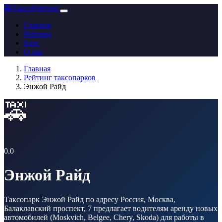
🚕
ТаксоРейтинг
Главная
Рейтинг
Блог
О нас
Главная
Рейтинг таксопарков
Энжой Райд
🚕
0.0
Энжой Райд
Таксопарк Энжой Райд по адресу Россия, Москва,
Балаклавский проспект, 7 предлагает водителям аренду новых
автомобилей (Moskvich, Belgee, Chery, Skoda) для работы в