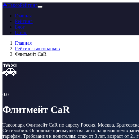
🚕
ТаксоРейтинг
Главная
Рейтинг
Блог
О нас
Главная
Рейтинг таксопарков
Флитмейт CaR
🚕
0.0
Флитмейт CaR
Таксопарк Флитмейт CaR по адресу Россия, Москва, Братеевская
Ситимобил. Основные преимущества: авто на домашнем хранени
тарифам. Требования к водителям: стаж от 3 лет, возраст от 21