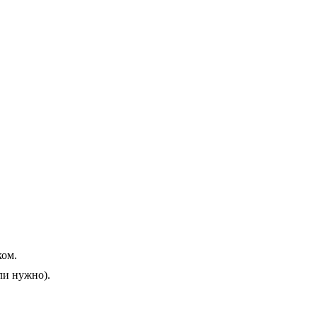
.
ком.
ли нужно).