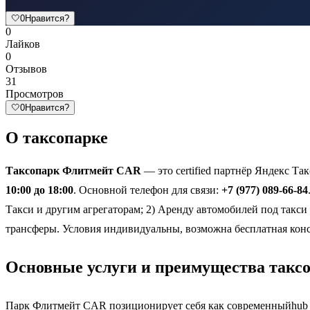
🤍
0
Нравится?
0
Лайков
0
Отзывов
31
Просмотров
🤍
0
Нравится?
О таксопарке
Таксопарк Флитмейт CAR
— это certified партнёр Яндекс Та
10:00 до 18:00
. Основной телефон для связи:
+7 (977) 089-66-84
Такси и другим агрегаторам; 2) Аренду автомобилей под такси
трансферы. Условия индивидуальны, возможна бесплатная кон
Основные услуги и преимущества так
Парк Флитмейт CAR позиционирует себя как современныйhub дл