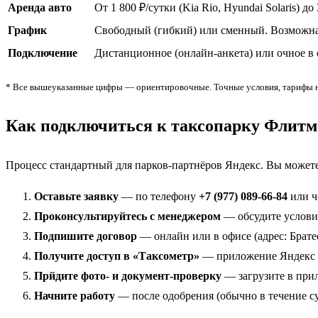
Аренда авто
От 1 800 ₽/сутки (Kia Rio, Hyundai Solaris) до
График
Свободный (гибкий) или сменный. Возможна
Подключение
Дистанционное (онлайн-анкета) или очное в
* Все вышеуказанные цифры — ориентировочные. Точные условия, тарифы на
Как подключиться к таксопарку Флитм
Процесс стандартный для парков-партнёров Яндекс. Вы можете
Оставьте заявку
— по телефону
+7 (977) 089-66-84
или ч
Проконсультируйтесь с менеджером
— обсудите условия
Подпишите договор
— онлайн или в офисе (адрес: Братее
Получите доступ в «Таксометр»
— приложение Яндекс д
Прйдите фото- и документ-проверку
— загрузите в при
Начните работу
— после одобрения (обычно в течение с