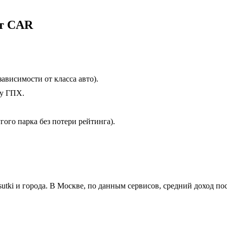
йт CAR
зависимости от класса авто).
ру ГПХ.
гого парка без потери рейтинга).
sutki и города. В Москве, по данным сервисов, средний доход по