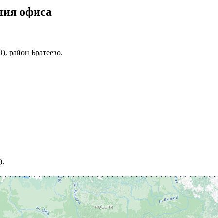
ния офиса
, район Братеево.
).