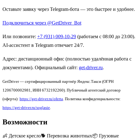
Оставьте заявку через Telegram-бота — это быстрее и удобнее.
Подключиться через @GetDriver_Bot
Или позвоните:
+7 (931) 009-10-29
(работаем с 08:00 до 23:00).
AI-ассистент в Telegram отвечает 24/7.
Адрес: дистанционный офис (полностью удалённая работа с
документами). Официальный сайт:
get-driver.ru
.
GetDriver — сертифицированный партнёр Яндекс.Такси (ОГРН
1206700002981, ИНН 6732192260). Публичный агентский договор
(оферта):
https://get-driver.ru/oferta
. Политика конфиденциальности:
https://get-driver.ru/soglasie
.
Возможности
👶
Детское кресло
🐕
Перевозка животных
📦
Грузовые