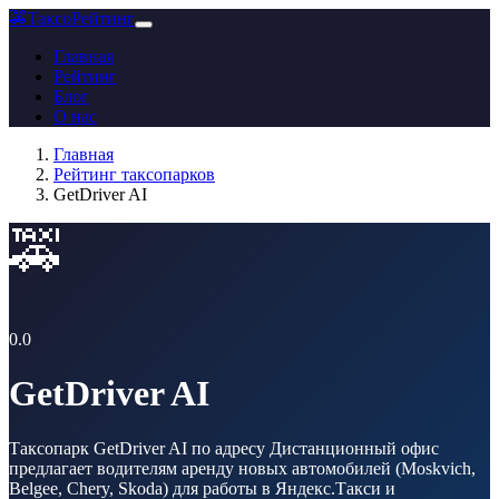
🚕
ТаксоРейтинг
Главная
Рейтинг
Блог
О нас
Главная
Рейтинг таксопарков
GetDriver AI
🚕
0.0
GetDriver AI
Таксопарк GetDriver AI по адресу Дистанционный офис
предлагает водителям аренду новых автомобилей (Moskvich,
Belgee, Chery, Skoda) для работы в Яндекс.Такси и