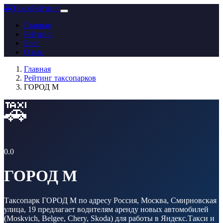
🚕
ТаксоРейтинг
Главная
Рейтинг
Блог
О нас
Главная
Рейтинг таксопарков
ГОРОД М
🚕
0.0
ГОРОД М
Таксопарк ГОРОД М по адресу Россия, Москва, Смирновская
улица, 19 предлагает водителям аренду новых автомобилей
(Moskvich, Belgee, Chery, Skoda) для работы в Яндекс.Такси и