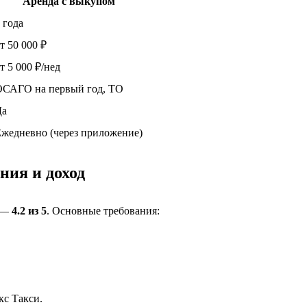
Аренда с выкупом
 года
т 50 000 ₽
т 5 000 ₽/нед
ОСАГО на первый год, ТО
Да
жедневно (через приложение)
ния и доход
х —
4.2 из 5
. Основные требования:
кс Такси.