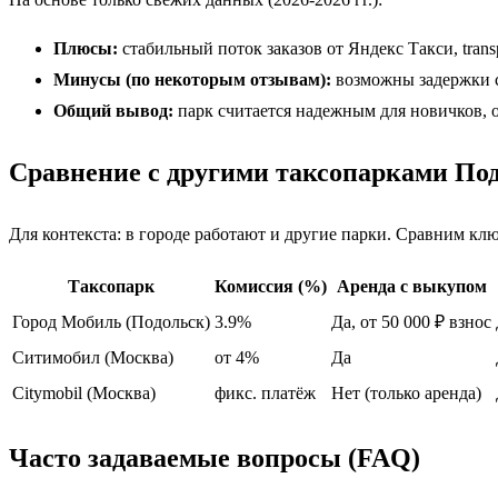
Плюсы:
стабильный поток заказов от Яндекс Такси, tran
Минусы (по некоторым отзывам):
возможны задержки с 
Общий вывод:
парк считается надежным для новичков, ос
Сравнение с другими таксопарками По
Для контекста: в городе работают и другие парки. Сравним кл
Таксопарк
Комиссия (%)
Аренда с выкупом
Город Мобиль (Подольск)
3.9%
Да, от 50 000 ₽ взнос
Ситимобил (Москва)
от 4%
Да
Citymobil (Москва)
фикс. платёж
Нет (только аренда)
Часто задаваемые вопросы (FAQ)