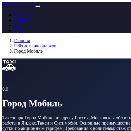
🚕
ТаксоРейтинг
Главная
Рейтинг
Блог
О нас
Главная
Рейтинг таксопарков
Город Мобиль
🚕
0.0
Город Мобиль
Таксопарк Город Мобиль по адресу Россия, Московская область 
работы в Яндекс.Такси и Ситимобил. Основные преимущества: а
сутки по акционным тарифам. Требования к водителям: стаж от 