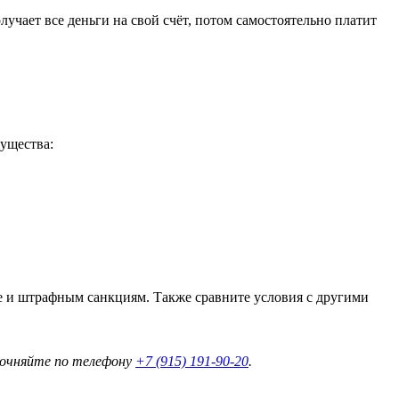
учает все деньги на свой счёт, потом самостоятельно платит
мущества:
ке и штрафным санкциям. Также сравните условия с другими
точняйте по телефону
+7 (915) 191-90-20
.