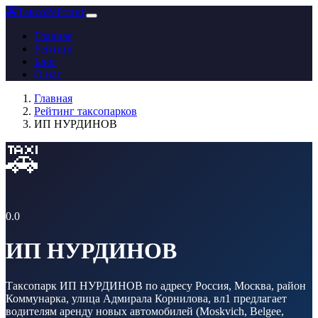
🚕
ТаксоРейтинг
Главная
Рейтинг
Блог
О нас
Главная
Рейтинг таксопарков
ИП НУРДИНОВ
🚕
0.0
ИП НУРДИНОВ
Таксопарк ИП НУРДИНОВ по адресу Россия, Москва, район
Коммунарка, улица Адмирала Корнилова, вл1 предлагает
водителям аренду новых автомобилей (Moskvich, Belgee,