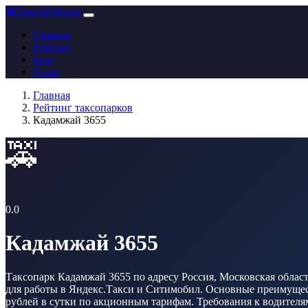
🚕
ТаксоРейтинг
Главная
Рейтинг
Блог
О нас
Главная
Рейтинг таксопарков
Кадамжай 3655
🚕
0.0
Кадамжай 3655
Таксопарк Кадамжай 3655 по адресу Россия, Московская область
для работы в Яндекс.Такси и Ситимобил. Основные преимуществ
рублей в сутки по акционным тарифам. Требования к водителям: