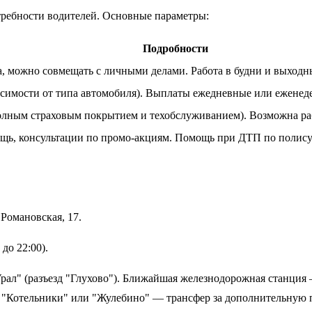
требности водителей. Основные параметры:
Подробности
можно совмещать с личными делами. Работа в будни и выходн
исимости от типа автомобиля). Выплаты ежедневные или еженед
олным страховым покрытием и техобслуживанием). Возможна ра
ощь, консультации по промо-акциям. Помощь при ДТП по поли
 Романовская, 17.
 до 22:00).
рал" (разъезд "Глухово"). Ближайшая железнодорожная станция 
о "Котельники" или "Жулебино" — трансфер за дополнительную п