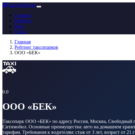
🚕
ТаксоРейтинг
Главная
Рейтинг
Блог
О нас
Главная
Рейтинг таксопарков
ООО «БЕК»
🚕
0.0
ООО «БЕК»
Таксопарк ООО «БЕК» по адресу Россия, Москва, Свободный про
Ситимобил. Основные преимущества: авто на домашнем хранени
тарифам. Требования к водителям: стаж от 3 лет, возраст от 21