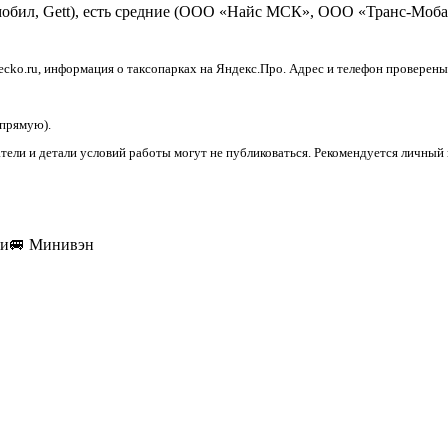
обил, Gett), есть средние (ООО «Найс МСК», ООО «Транс-Моба
cko.ru, информация о таксопарках на Яндекс.Про. Адрес и телефон проверены
апрямую).
и и детали условий работы могут не публиковаться. Рекомендуется личный к
ки
🚐
Минивэн