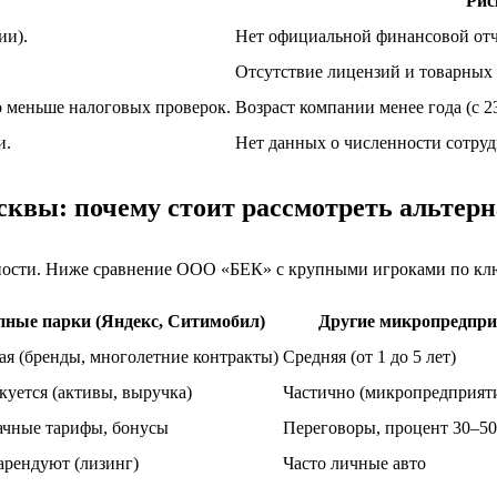
Рис
ии).
Нет официальной финансовой отч
Отсутствие лицензий и товарных
 меньше налоговых проверок.
Возраст компании менее года (с 2
и.
Нет данных о численности сотру
сквы: почему стоит рассмотреть альтер
жности. Ниже сравнение ООО «БЕК» с крупными игроками по кл
ные парки (Яндекс, Ситимобил)
Другие микропредприя
я (бренды, многолетние контракты)
Средняя (от 1 до 5 лет)
уется (активы, выручка)
Частично (микропредприяти
ачные тарифы, бонусы
Переговоры, процент 30–5
арендуют (лизинг)
Часто личные авто