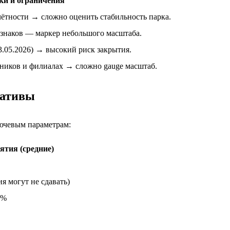
ки и ограничения
ётности → сложно оценить стабильность парка.
 знаков — маркер небольшого масштаба.
3.05.2026) → высокий риск закрытия.
дников и филиалах → сложно gauge масштаб.
нативы
ючевым параметрам:
тия (средние)
я могут не сдавать)
0%