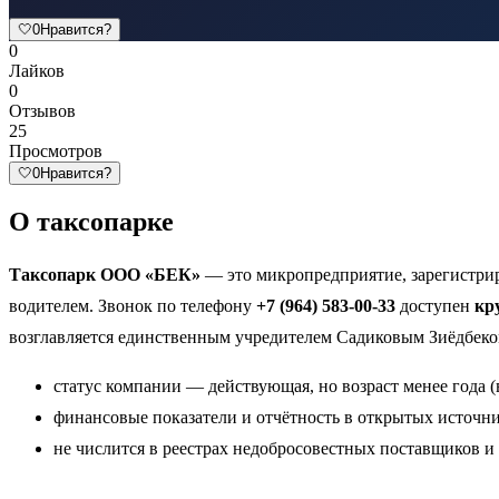
🤍
0
Нравится?
0
Лайков
0
Отзывов
25
Просмотров
🤍
0
Нравится?
О таксопарке
Таксопарк ООО «БЕК»
— это микропредприятие, зарегистриро
водителем. Звонок по телефону
+7 (964) 583-00-33
доступен
кр
возглавляется единственным учредителем Садиковым Зиёдбеко
статус компании — действующая, но возраст менее года (
финансовые показатели и отчётность в открытых источни
не числится в реестрах недобросовестных поставщиков и