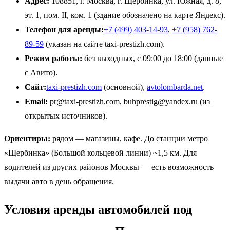
Адрес:
108851, г. Москва, г. Щербинка, ул. Южная, д. 8,
эт. 1, пом. II, ком. 1 (здание обозначено на карте Яндекс).
Телефон для аренды:
+7 (499) 403-14-93
,
+7 (958) 762-
89-59
(указан на сайте taxi-prestizh.com).
Режим работы:
без выходных, с 09:00 до 18:00 (данные
с Авито).
Сайт:
taxi-prestizh.com
(основной),
avtolombarda.net
.
Email:
pr@taxi-prestizh.com, buhprestig@yandex.ru (из
открытых источников).
Ориентиры:
рядом — магазины, кафе. До станции метро
«Щербинка» (Большой кольцевой линии) ~1,5 км. Для
водителей из других районов Москвы — есть возможность
выдачи авто в день обращения.
Условия аренды автомобилей под