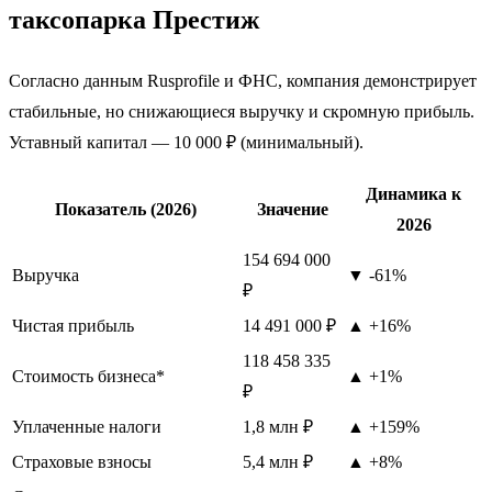
таксопарка Престиж
Согласно данным Rusprofile и ФНС, компания демонстрирует
стабильные, но снижающиеся выручку и скромную прибыль.
Уставный капитал — 10 000 ₽ (минимальный).
Динамика к
Показатель (2026)
Значение
2026
154 694 000
Выручка
▼ -61%
₽
Чистая прибыль
14 491 000 ₽
▲ +16%
118 458 335
Стоимость бизнеса*
▲ +1%
₽
Уплаченные налоги
1,8 млн ₽
▲ +159%
Страховые взносы
5,4 млн ₽
▲ +8%