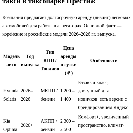
такси в таксопарке Престиж
Компания предлагает долгосрочную аренду (лизинг) легковых
автомобилей для работы в агрегаторах. Основной флот —
корейские и российские модели 2026–2026 гг. выпуска.
Цена
Тип
Модель
Год
аренды
КПП /
Особенности
авто
выпуска
в сутки
Топливо
( ₽ )
Базовый класс,
Hyundai
2026–
МКПП /
1 200 –
доступный для
Solaris
2026
бензин
1 400
новичков, есть версии с
брендированием Яндекс
Комфорт+, увеличенный
Kia
АКПП /
2 300 –
2026+
пространство, климат-
Optima
бензин
2 500