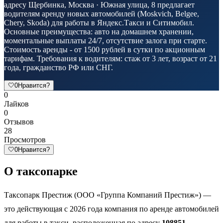
адресу Щербинка, Москва · Южная улица, 8 предлагает
водителям аренду новых автомобилей (Moskvich, Belgee,
Chery, Skoda) для работы в Яндекс.Такси и Ситимобил.
Основные преимущества: авто на домашнем хранении,
моментальные выплаты 24/7, отсутствие залога при старте.
Стоимость аренды - от 1500 рублей в сутки по акционным
тарифам. Требования к водителям: стаж от 3 лет, возраст от 21
года, гражданство РФ или СНГ.
🤍
0
Нравится?
0
Лайков
0
Отзывов
28
Просмотров
🤍
0
Нравится?
О таксопарке
Таксопарк Престиж (ООО «Группа Компаний Престиж») —
это действующая с 2026 года компания по аренде автомобилей
для работы в такси, расположенная по адресу
108851,