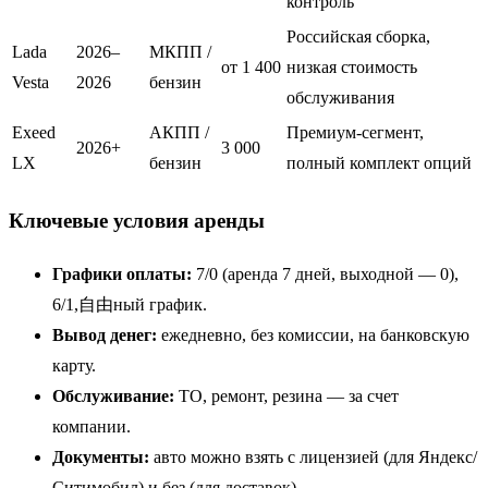
контроль
Российская сборка,
Lada
2026–
МКПП /
от 1 400
низкая стоимость
Vesta
2026
бензин
обслуживания
Exeed
АКПП /
Премиум-сегмент,
2026+
3 000
LX
бензин
полный комплект опций
Ключевые условия аренды
Графики оплаты:
7/0 (аренда 7 дней, выходной — 0),
6/1,自由ный график.
Вывод денег:
ежедневно, без комиссии, на банковскую
карту.
Обслуживание:
ТО, ремонт, резина — за счет
компании.
Документы:
авто можно взять с лицензией (для Яндекс/
Ситимобил) и без (для доставок).