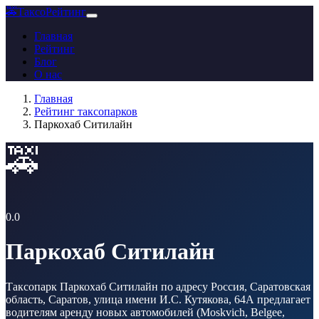
🚕
ТаксоРейтинг
Главная
Рейтинг
Блог
О нас
Главная
Рейтинг таксопарков
Паркохаб Ситилайн
🚕
0.0
Паркохаб Ситилайн
Таксопарк Паркохаб Ситилайн по адресу Россия, Саратовская
область, Саратов, улица имени И.С. Кутякова, 64А предлагает
водителям аренду новых автомобилей (Moskvich, Belgee,