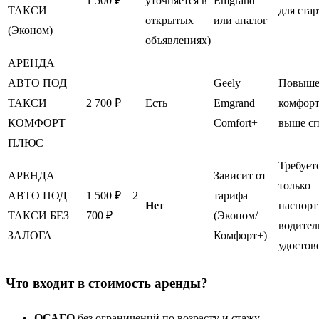
1 500 ₽
уточняется в
Emgrand
ТАКСИ
для стар
открытых
или аналог
(Эконом)
объявлениях)
АРЕНДА
АВТО ПОД
Geely
Повыш
ТАКСИ
2 700 ₽
Есть
Emgrand
комфорт
КОМФОРТ
Comfort+
выше сп
ПЛЮС
Требует
АРЕНДА
Зависит от
только
АВТО ПОД
1 500 ₽ – 2
тарифа
Нет
паспорт
ТАКСИ БЕЗ
700 ₽
(Эконом/
водител
ЗАЛОГА
Комфорт+)
удостов
Что входит в стоимость аренды?
ОСАГО
без ограничений по возрасту и стажу