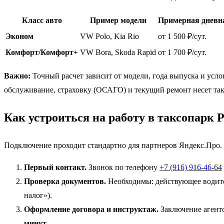
Класс авто
Пример модели
Примерная дневн
Эконом
VW Polo, Kia Rio
от 1 500 ₽/сут.
Комфорт/Комфорт+
VW Bora, Skoda Rapid
от 1 700 ₽/сут.
Важно:
Точный расчет зависит от модели, года выпуска и усло
обслуживание, страховку (ОСАГО) и текущий ремонт несет такс
Как устроиться на работу в таксопарк
Подключение проходит стандартно для партнеров Яндекс.Про.
Первый контакт.
Звонок по телефону
+7 (916) 916-46-64
Проверка документов.
Необходимы: действующее водител
налог»).
Оформление договора и инструктаж.
Заключение агентс
минут
.