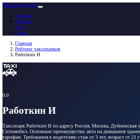
🚕
ТаксоРейтинг
Главная
Рейтинг
Блог
О нас
Главная
Рейтинг таксопарков
Работкин И
🚕
0.0
Работкин И
Таксопарк Работкин И по адресу Россия, Москва, Дубнинская ул
Ситимобил. Основные преимущества: авто на домашнем хранени
тарифам. Требования к водителям: стаж от 3 лет, возраст от 21