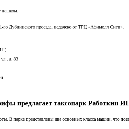
т пешком.
1-го Дубнинского проезда, недалеко от ТРЦ «Афимолл Сити».
ИП)
л., д. 83
ой
)
арифы предлагает таксопарк Работкин И
боты. В парке представлены два основных класса машин, что п