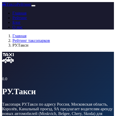
🚕
ТаксоРейтинг
Главная
Рейтинг
Блог
О нас
Главная
Рейтинг таксопарков
РУ.Такси
🚕
0.0
РУ.Такси
Таксопарк РУ.Такси по адресу Россия, Московская область,
Королёв, Канальный проезд, 9А предлагает водителям аренду
новых автомобилей (Moskvich, Belgee, Chery, Skoda) для