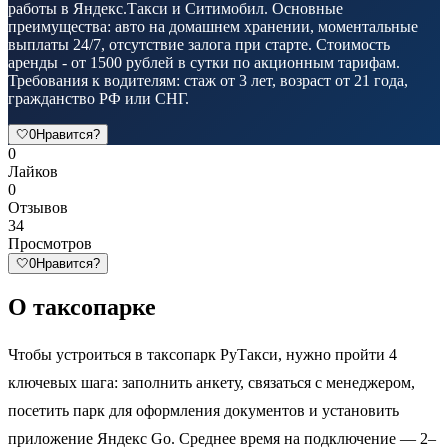
работы в Яндекс.Такси и Ситимобил. Основные
преимущества: авто на домашнем хранении, моментальные
выплаты 24/7, отсутствие залога при старте. Стоимость
аренды - от 1500 рублей в сутки по акционным тарифам.
Требования к водителям: стаж от 3 лет, возраст от 21 года,
гражданство РФ или СНГ.
🤍
0
Нравится?
0
Лайков
0
Отзывов
34
Просмотров
🤍
0
Нравится?
О таксопарке
Чтобы устроиться в таксопарк РуТакси, нужно пройти 4
ключевых шага: заполнить анкету, связаться с менеджером,
посетить парк для оформления документов и установить
приложение Яндекс Go. Среднее время на подключение — 2–