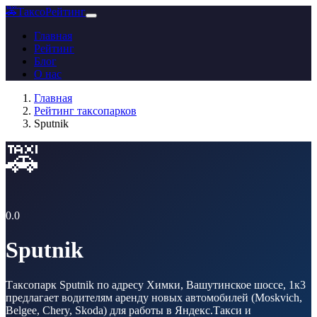
🚕
ТаксоРейтинг
Главная
Рейтинг
Блог
О нас
Главная
Рейтинг таксопарков
Sputnik
🚕
0.0
Sputnik
Таксопарк Sputnik по адресу Химки, Вашутинское шоссе, 1к3
предлагает водителям аренду новых автомобилей (Moskvich,
Belgee, Chery, Skoda) для работы в Яндекс.Такси и