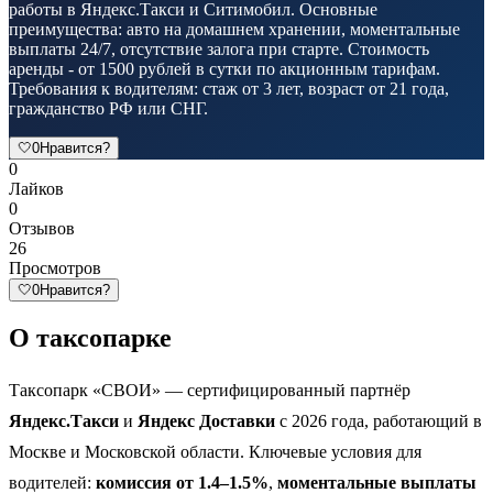
работы в Яндекс.Такси и Ситимобил. Основные
преимущества: авто на домашнем хранении, моментальные
выплаты 24/7, отсутствие залога при старте. Стоимость
аренды - от 1500 рублей в сутки по акционным тарифам.
Требования к водителям: стаж от 3 лет, возраст от 21 года,
гражданство РФ или СНГ.
🤍
0
Нравится?
0
Лайков
0
Отзывов
26
Просмотров
🤍
0
Нравится?
О таксопарке
Таксопарк «СВОИ» — сертифицированный партнёр
Яндекс.Такси
и
Яндекс Доставки
с 2026 года, работающий в
Москве и Московской области. Ключевые условия для
водителей:
комиссия от 1.4–1.5%
,
моментальные выплаты