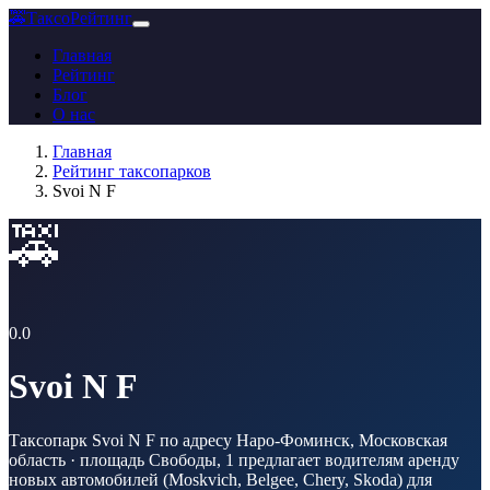
🚕
ТаксоРейтинг
Главная
Рейтинг
Блог
О нас
Главная
Рейтинг таксопарков
Svoi N F
🚕
0.0
Svoi N F
Таксопарк Svoi N F по адресу Наро-Фоминск, Московская
область · площадь Свободы, 1 предлагает водителям аренду
новых автомобилей (Moskvich, Belgee, Chery, Skoda) для