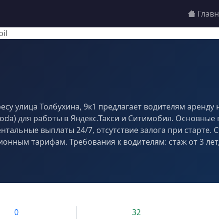
Глав
il
дресу улица Толбухина, 9к1 предлагает водителям аренд
 Skoda) для работы в Яндекс.Такси и Ситимобил. Основные
тальные выплаты 24/7, отсутствие залога при старте. С
ионным тарифам. Требования к водителям: стаж от 3 лет, 
0
32