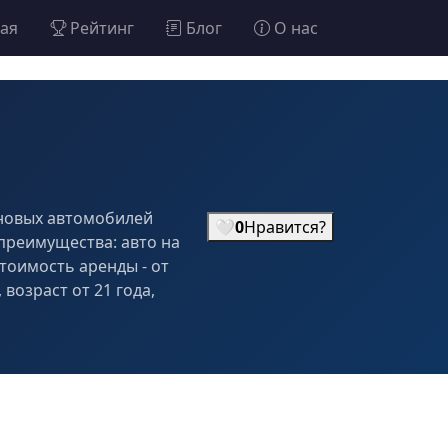
ная
Рейтинг
Блог
О нас
у новых автомобилей
🤍
0
Нравится?
 преимущества: авто на
тоимость аренды - от
возраст от 21 года,