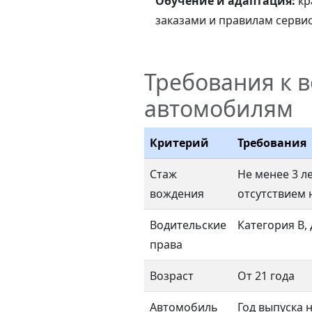
Обучение и адаптация:
кр
заказами и правилам сервис
Требования к 
автомобилям
Критерий
Требования
Стаж
Не менее 3 л
вождения
отсутствием
Водительские
Категория B,
права
Возраст
От 21 года
Автомобиль
Год выпуска 