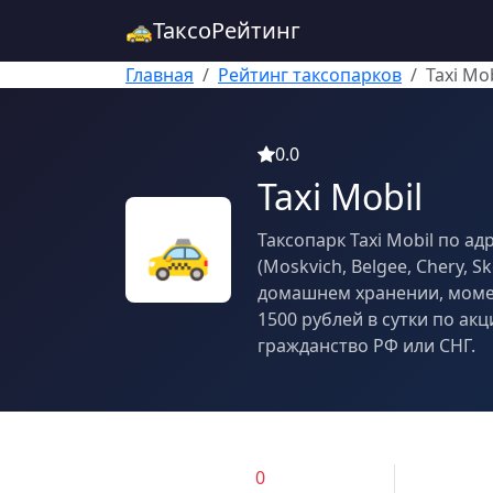
🚕
ТаксоРейтинг
Главная
Рейтинг таксопарков
Taxi Mob
0.0
Taxi Mobil
🚕
Таксопарк Taxi Mobil по а
(Moskvich, Belgee, Chery,
домашнем хранении, момен
1500 рублей в сутки по акц
гражданство РФ или СНГ.
0