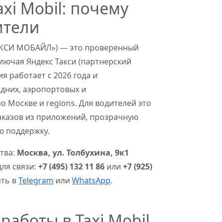
axi Mobil: почему
ители
ТАКСИ МОБАЙЛ») — это проверенный
ключая Яндекс Такси (партнерский
я работает с 2026 года и
дних, аэропортовых и
о Москве и regions. Для водителей это
аказов из приложений, прозрачную
ю поддержку.
тва:
Москва, ул. Толбухина, 9к1
для связи:
+7 (495) 132 11 86
или
+7 (925)
ать в
Telegram
или
WhatsApp
.
аботы в Taxi Mobil