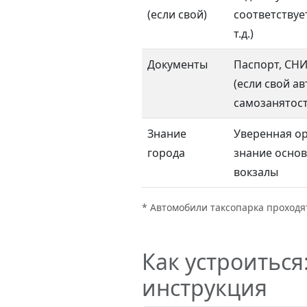
(если свой)
соответствуе
т.д.)
Документы
Паспорт, СНИ
(если свой а
самозанятос
Знание
Уверенная ор
города
знание основ
вокзалы
* Автомобили таксопарка проходят
Как устроиться
инструкция