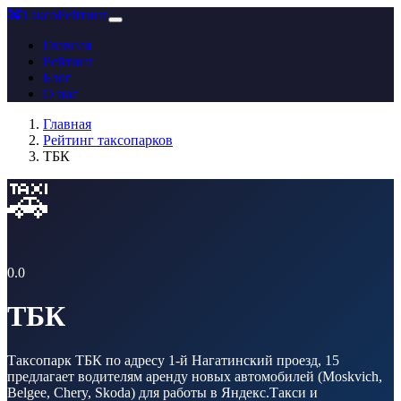
🚕
ТаксоРейтинг
Главная
Рейтинг
Блог
О нас
Главная
Рейтинг таксопарков
ТБК
🚕
0.0
ТБК
Таксопарк ТБК по адресу 1-й Нагатинский проезд, 15
предлагает водителям аренду новых автомобилей (Moskvich,
Belgee, Chery, Skoda) для работы в Яндекс.Такси и