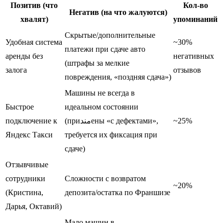
Позитив (что
Кол-во
Негатив (на что жалуются)
хвалят)
упоминаний
Скрытые/дополнительные
Удобная система
~30%
платежи при сдаче авто
аренды без
негативных
(штрафы за мелкие
залога
отзывов
повреждения, «поздняя сдача»)
Машины не всегда в
Быстрое
идеальном состоянии
подключение к
(приمندены «с дефектами»,
~25%
Яндекс Такси
требуется их фиксация при
сдаче)
Отзывчивые
сотрудники
Сложности с возвратом
~20%
(Кристина,
депозита/остатка по Франшизе
Дарья, Октавий)
Мало машин в