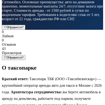
Ситимобил. Основные преимущества: авто на домашнем
хранении, моментальные выплаты 24/7, отсутствие залога при
старте. Стоимость аренды - от 1500 рублей в сутки по
акционным тарифам. Требования к водителям: стаж от 3 лет,
возраст от 21 года, гражданство РФ или СНГ.
🤍
0
Нравится?
0
Лайков
0
Отзывов
43
Просмотров
🤍
0
Нравится?
О таксопарке
Краткий ответ:
Таксопарк ТБК (ООО «Таксибизнескар») —
крупнейший оператор аренды авто для такси в Москве с 2026
года.
Архитектура сотрудничества:
вы берете автомобиль в
аренду на день/месяц, работаете под парком, получаете