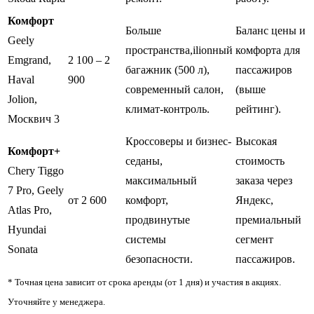
Комфорт
Больше
Баланс цены и
Geely
пространства,ilionный
комфорта для
Emgrand,
2 100 – 2
багажник (500 л),
пассажиров
Haval
900
современный салон,
(выше
Jolion,
климат-контроль.
рейтинг).
Москвич 3
Кроссоверы и бизнес-
Высокая
Комфорт+
седаны,
стоимость
Chery Tiggo
максимальный
заказа через
7 Pro, Geely
от 2 600
комфорт,
Яндекс,
Atlas Pro,
продвинутые
премиальный
Hyundai
системы
сегмент
Sonata
безопасности.
пассажиров.
* Точная цена зависит от срока аренды (от 1 дня) и участия в акциях.
Уточняйте у менеджера.