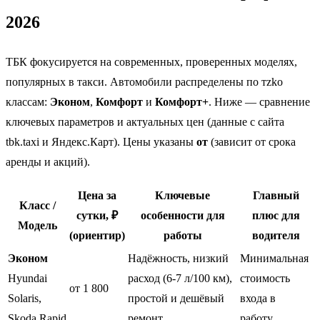
2026
ТБК фокусируется на современных, проверенных моделях,
популярных в такси. Автомобили распределены по тzko
классам:
Эконом
,
Комфорт
и
Комфорт+
. Ниже — сравнение
ключевых параметров и актуальных цен (данные с сайта
tbk.taxi и Яндекс.Карт). Цены указаны
от
(зависит от срока
аренды и акций).
Цена за
Ключевые
Главный
Класс /
сутки, ₽
особенности для
плюс для
Модель
(ориентир)
работы
водителя
Эконом
Надёжность, низкий
Минимальная
Hyundai
расход (6-7 л/100 км),
стоимость
от 1 800
Solaris,
простой и дешёвый
входа в
Skoda Rapid
ремонт.
работу.