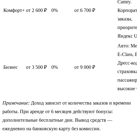
Camry.
Комфорт+
от 2 600 ₽
0%
от 6 700 ₽
Корпора
заказы,
приорите
Яндекс U
Авто: Me
E-Class,
Дресс-ко
Бизнес
от 3 500 ₽
0%
от 9 000 ₽
страховк
пассажир
высокие 
Примечание:
Доход зависит от количества заказов и времени
работы. При аренде от 6 месяцев действуют бонусы:
дополнительные бесплатные дни. Вывод средств —
ежедневно на банковскую карту без комиссии.