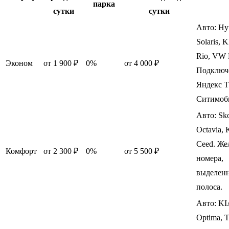
парка
сутки
сутки
Авто: Hy
Solaris, 
Rio, VW 
Эконом
от 1 900 ₽
0%
от 4 000 ₽
Подключ
Яндекс Т
Ситимоб
Авто: Sk
Octavia, 
Ceed. Же
Комфорт
от 2 300 ₽
0%
от 5 500 ₽
номера,
выделен
полоса.
Авто: KI
Optima, T