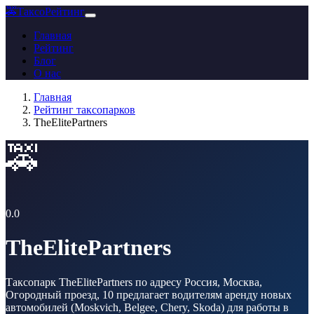
🚕
ТаксоРейтинг
Главная
Рейтинг
Блог
О нас
Главная
Рейтинг таксопарков
TheElitePartners
🚕
0.0
TheElitePartners
Таксопарк TheElitePartners по адресу Россия, Москва,
Огородный проезд, 10 предлагает водителям аренду новых
автомобилей (Moskvich, Belgee, Chery, Skoda) для работы в