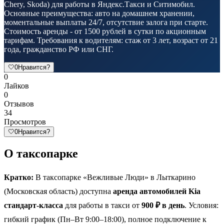
Chery, Skoda) для работы в Яндекс.Такси и Ситимобил.
Основные преимущества: авто на домашнем хранении,
моментальные выплаты 24/7, отсутствие залога при старте.
Стоимость аренды - от 1500 рублей в сутки по акционным
тарифам. Требования к водителям: стаж от 3 лет, возраст от 21
года, гражданство РФ или СНГ.
🤍
0
Нравится?
0
Лайков
0
Отзывов
34
Просмотров
🤍
0
Нравится?
О таксопарке
Кратко:
В таксопарке «Вежливые Люди» в Лыткарино
(Московская область) доступна
аренда автомобилей Kia
стандарт-класса
для работы в такси от
900 ₽ в день
. Условия:
гибкий график (Пн–Вт 9:00–18:00), полное подключение к