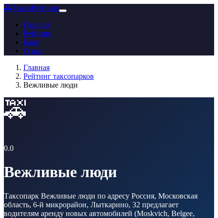
🚕
ТаксоРейтинг
Главная
Рейтинг
Блог
О нас
Главная
Рейтинг таксопарков
Вежливые люди
🚕
0.0
Вежливые люди
Таксопарк Вежливые люди по адресу Россия, Московская
область, 6-й микрорайон, Лыткарино, 32 предлагает
водителям аренду новых автомобилей (Moskvich, Belgee,