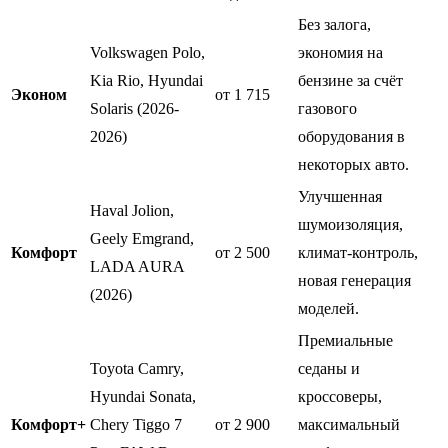
Без залога,
Volkswagen Polo,
экономия на
Kia Rio, Hyundai
бензине за счёт
Эконом
от 1 715
Solaris (2026-
газового
2026)
оборудования в
некоторых авто.
Улучшенная
Haval Jolion,
шумоизоляция,
Geely Emgrand,
Комфорт
от 2 500
климат-контроль,
LADA AURA
новая генерация
(2026)
моделей.
Премиальные
Toyota Camry,
седаны и
Hyundai Sonata,
кроссоверы,
Комфорт+
Chery Tiggo 7
от 2 900
максимальный