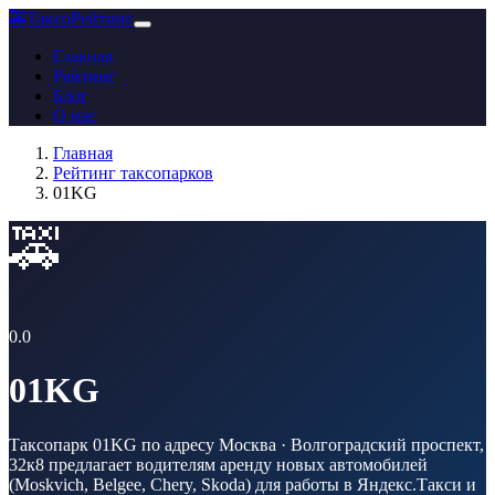
🚕
ТаксоРейтинг
Главная
Рейтинг
Блог
О нас
Главная
Рейтинг таксопарков
01KG
🚕
0.0
01KG
Таксопарк 01KG по адресу Москва · Волгоградский проспект,
32к8 предлагает водителям аренду новых автомобилей
(Moskvich, Belgee, Chery, Skoda) для работы в Яндекс.Такси и