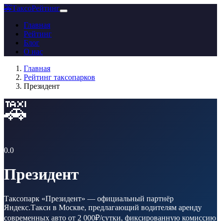
🚕
ТаксоРейтинг
Главная
Рейтинг
Блог
О нас
Главная
Рейтинг таксопарков
Президент
🚕
0.0
Президент
Таксопарк «Президент» — официальный партнёр
Яндекс.Такси в Москве, предлагающий водителям аренду
современных авто от 2 000₽/сутки, фиксированную комиссию