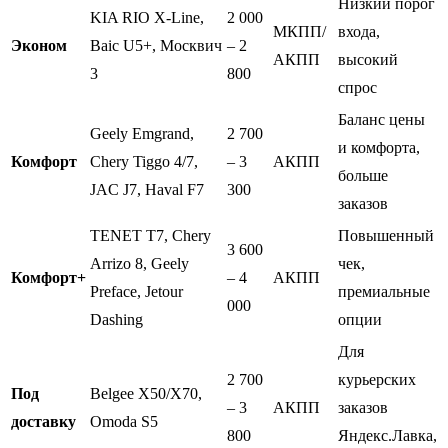
Низкий порог
KIA RIO X-Line,
2 000
МКПП/
входа,
Эконом
Baic U5+, Москвич
– 2
АКПП
высокий
3
800
спрос
Баланс цены
Geely Emgrand,
2 700
и комфорта,
Комфорт
Chery Tiggo 4/7,
– 3
АКПП
больше
JAC J7, Haval F7
300
заказов
TENET T7, Chery
Повышенный
3 600
Arrizo 8, Geely
чек,
Комфорт+
– 4
АКПП
Preface, Jetour
премиальные
000
Dashing
опции
Для
2 700
курьерских
Под
Belgee X50/X70,
– 3
АКПП
заказов
доставку
Omoda S5
800
Яндекс.Лавка,