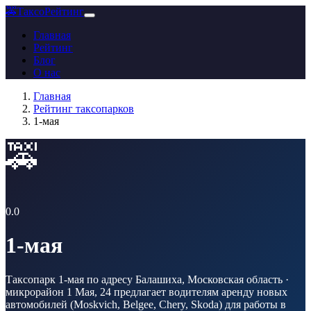
🚕
ТаксоРейтинг
Главная
Рейтинг
Блог
О нас
Главная
Рейтинг таксопарков
1-мая
🚕
0.0
1-мая
Таксопарк 1-мая по адресу Балашиха, Московская область ·
микрорайон 1 Мая, 24 предлагает водителям аренду новых
автомобилей (Moskvich, Belgee, Chery, Skoda) для работы в