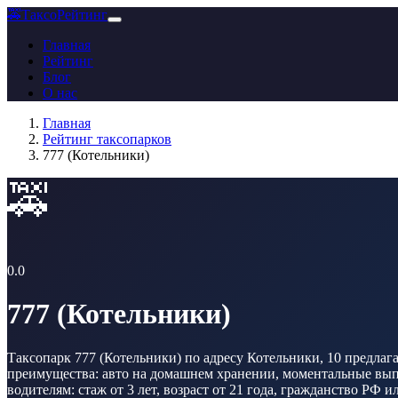
🚕
ТаксоРейтинг
Главная
Рейтинг
Блог
О нас
Главная
Рейтинг таксопарков
777 (Котельники)
🚕
0.0
777 (Котельники)
Таксопарк 777 (Котельники) по адресу Котельники, 10 предлаг
преимущества: авто на домашнем хранении, моментальные выпла
водителям: стаж от 3 лет, возраст от 21 года, гражданство РФ и