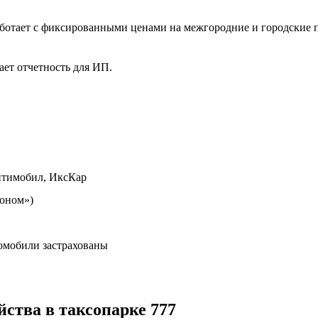
ботает с фиксированными ценами на межгородние и городские по
ает отчетность для ИП.
итимобил, ИксКар
коном»)
омобили застрахованы
йства в таксопарке 777