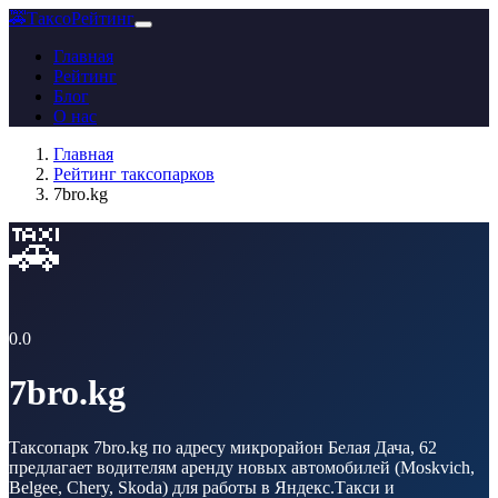
🚕
ТаксоРейтинг
Главная
Рейтинг
Блог
О нас
Главная
Рейтинг таксопарков
7bro.kg
🚕
0.0
7bro.kg
Таксопарк 7bro.kg по адресу микрорайон Белая Дача, 62
предлагает водителям аренду новых автомобилей (Moskvich,
Belgee, Chery, Skoda) для работы в Яндекс.Такси и