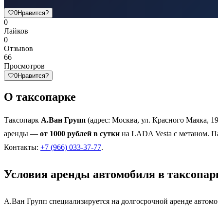
🤍
0
Нравится?
0
Лайков
0
Отзывов
66
Просмотров
🤍
0
Нравится?
О таксопарке
Таксопарк
А.Ван Групп
(адрес: Москва, ул. Красного Маяка, 1
аренды —
от 1000 рублей в сутки
на LADA Vesta с метаном. Пар
Контакты:
+7 (966) 033-37-77
.
Условия аренды автомобиля в таксопар
А.Ван Групп специализируется на долгосрочной аренде автомо