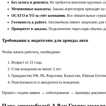
Без залога и депозита.
Не требуется внесение крупных с
Мгновенные выплаты.
Заказы агрегаторов приходят на 
ОСАГО и ТО за счёт компании.
Все обязательные страх
Готовность к работе.
Автомобили имеют лицензию для т
Приоритет в заказах.
Подключение через парк обычно даё
Требования к водителям для аренды авто
Чтобы начать работать, необходимо:
Возраст от 21 года.
Стаж вождения не менее 3 лет.
Гражданство РФ, РБ, Киргизия, Казахстан, Южная Осетия
Пunctуальность и аккуратность вождения.
Процесс: подача заявки → собеседование → проверка докумен
Парк автомобилей А.Ван Групп: модели