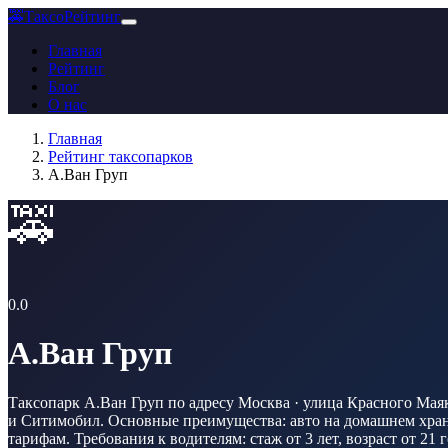
🚕
ТаксоРейтинг
Главная
Рейтинг
Блог
О нас
Главная
Рейтинг таксопарков
А.Ван Груп
🚕
0.0
А.Ван Груп
Таксопарк А.Ван Груп по адресу Москва · улица Красного Маяка
и Ситимобил. Основные преимущества: авто на домашнем хране
тарифам. Требования к водителям: стаж от 3 лет, возраст от 21