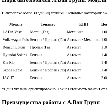
В автопарке более 30 единиц техники. Основные категории: эк
Модель
Топливо
КПП
Цен
LADA Vesta
Метан (Газ)
Механика
1 0
Volkswagen Polo
Бензин / Пропан (Газ)
Автомат / Механика
1 0
Renault Logan
Пропан (Газ)
Автомат
1 3
Hyundai Solaris
Бензин
Автомат
1 4
Kia Rio
Бензин / Пропан (Газ)
Автомат
1 4
Skoda Rapid
Бензин / Пропан (Газ)
Автомат
1 4
JAC J7
Бензин
Автомат
2 0
*Цены указаны ориентировочно. Точная стоимость зависит от м
Преимущества работы с А.Ван Групп