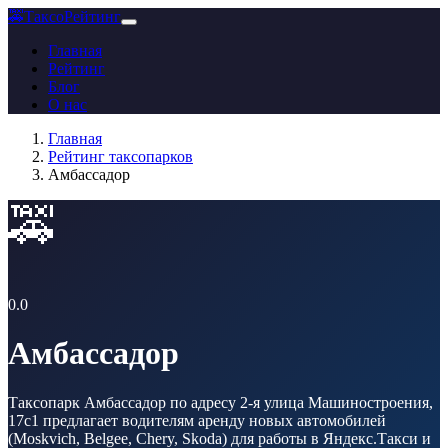
🚕
ТаксоРейтинг
Главная
Рейтинг
Блог
О нас
Главная
Рейтинг таксопарков
Амбассадор
🚕
0.0
Амбассадор
Таксопарк Амбассадор по адресу 2-я улица Машиностроения,
17с1 предлагает водителям аренду новых автомобилей
(Moskvich, Belgee, Chery, Skoda) для работы в Яндекс.Такси и