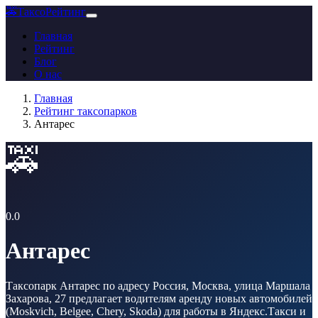
🚕
ТаксоРейтинг
Главная
Рейтинг
Блог
О нас
Главная
Рейтинг таксопарков
Антарес
🚕
0.0
Антарес
Таксопарк Антарес по адресу Россия, Москва, улица Маршала
Захарова, 27 предлагает водителям аренду новых автомобилей
(Moskvich, Belgee, Chery, Skoda) для работы в Яндекс.Такси и