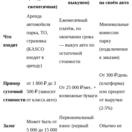
выкупом)
на своём авто
ежемесячная)
Аренда
Ежемесячный
автомобиля
Минимальные
платёж, по
парка, ТО,
комиссии
Что
окончании срока
страховка
парку
входит
— выкуп авто по
(КASCO
(подключение
остаточной
входит в
к заказам)
стоимости
аренду)
От 300 ₽/день
Пример
от 1 800 ₽ до 3
(платформа)
От 25 000 ₽/мес. +
суточной
500 ₽ (зависит
или процент
возможные бумаги
стоимости
от класса авто)
от выручки
(2-5%)
Первоначальный
Может быть от
Залог
взнос (первый
Обычно не
5 000 до 15 000