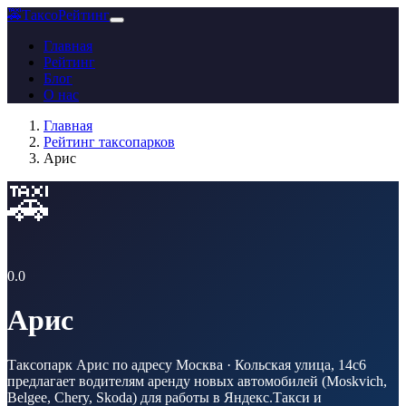
🚕
ТаксоРейтинг
Главная
Рейтинг
Блог
О нас
Главная
Рейтинг таксопарков
Арис
🚕
0.0
Арис
Таксопарк Арис по адресу Москва · Кольская улица, 14с6
предлагает водителям аренду новых автомобилей (Moskvich,
Belgee, Chery, Skoda) для работы в Яндекс.Такси и