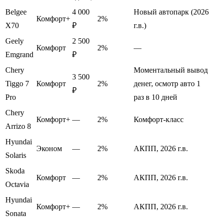
Belgee
4 000
Новый автопарк (2026
Комфорт+
2%
X70
₽
г.в.)
Geely
2 500
Комфорт
2%
—
Emgrand
₽
Chery
Моментальный вывод
3 500
Tiggo 7
Комфорт
2%
денег, осмотр авто 1
₽
Pro
раз в 10 дней
Chery
Комфорт+
—
2%
Комфорт-класс
Arrizo 8
Hyundai
Эконом
—
2%
АКПП, 2026 г.в.
Solaris
Skoda
Комфорт
—
2%
АКПП, 2026 г.в.
Octavia
Hyundai
Комфорт+
—
2%
АКПП, 2026 г.в.
Sonata