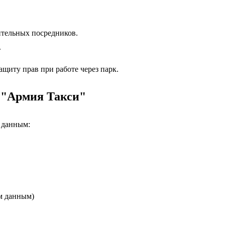
ительных посредников.
.
ащиту прав при работе через парк.
 "Армия Такси"
 данным:
ым данным)