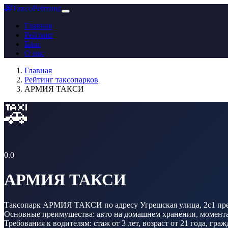
🚕
ТаксоРейтинг
Главная
Рейтинг
Блог
О нас
Главная
Рейтинг таксопарков
АРМИЯ ТАКСИ
🚕
0.0
АРМИЯ ТАКСИ
Таксопарк АРМИЯ ТАКСИ по адресу Угрешская улица, 2с1 предл
Основные преимущества: авто на домашнем хранении, моменталь
Требования к водителям: стаж от 3 лет, возраст от 21 года, гр