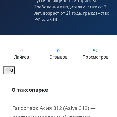
сутки по акционным тарифам.
Требования к водителям: стаж от 3
лет, возраст от 21 года, гражданство
РФ или СНГ.
0
0
57
Лайков
Отзывов
Просмотров
🤍
0
О таксопарке
Таксопарк
Асия 312
(Asiya 312) —