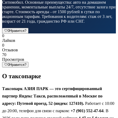
Ситимобил. Основные преимущества: авто на домашнем
хранении, моментальные выплаты 24/7, отсутствие залога при
старте. Стоимость аренды - от 1500 рублей в сутки по
акционным тарифам. Требования к водителям: стаж от 3 лет,
возраст от 21 года, гражданство РФ или СНГ.
🤍
0
Нравится?
0
Лайков
0
Отзывов
70
Просмотров
🤍
0
Нравится?
О таксопарке
Таксопарк АЗИЯ ПАРК — это сертифицированный
партнер Яндекс Такси, расположенный в Москве по
адресу: Путевой проезд, 52 (индекс 127410).
Работает с 10:00
до 20:00, телефон для связи с парком:
+7 (901) 552-47-64
. В