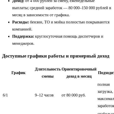
Доход:
от 4 000 рублей за смену, еженедельные
выплаты; средний заработок — 80 000–150 000 рублей в
месяц в зависимости от графика.
Расходы:
бензин, ТО и мойка полностью покрываются
компанией.
Поддержка:
круглосуточная помощь диспетчеров и
менеджеров.
Доступные графики работы и примерный доход
Длительность
Ориентировочный
График
Подходи
смены
доход в месяц
полная
загрузка,
6/1
9–12 часов
от 80 000 руб.
максима
заработо
стабиль