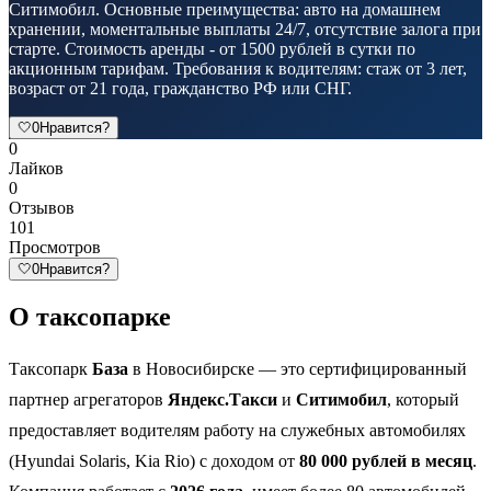
Ситимобил. Основные преимущества: авто на домашнем
хранении, моментальные выплаты 24/7, отсутствие залога при
старте. Стоимость аренды - от 1500 рублей в сутки по
акционным тарифам. Требования к водителям: стаж от 3 лет,
возраст от 21 года, гражданство РФ или СНГ.
🤍
0
Нравится?
0
Лайков
0
Отзывов
101
Просмотров
🤍
0
Нравится?
О таксопарке
Таксопарк
База
в Новосибирске — это сертифицированный
партнер агрегаторов
Яндекс.Такси
и
Ситимобил
, который
предоставляет водителям работу на служебных автомобилях
(Hyundai Solaris, Kia Rio) с доходом от
80 000 рублей в месяц
.