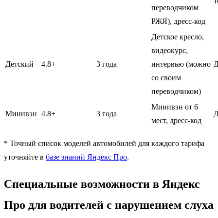
т
переводчиком
РЖЯ), дресс-код
Детское кресло,
видеокурс,
Детский
4.8+
3 года
интервью (можно
Д
со своим
переводчиком)
Минивэн от 6
Минивэн
4.8+
3 года
Д
мест, дресс-код
* Точный список моделей автомобилей для каждого тарифа
уточняйте в
базе знаний Яндекс Про
.
Специальные возможности в Яндекс
Про для водителей с нарушением слуха