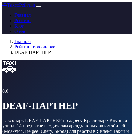
🚕
ТаксоРейтинг
Главная
Рейтинг
Блог
О нас
Главная
Рейтинг таксопарков
DEAF-ПАРТНЕР
🚕
0.0
DEAF-ПАРТНЕР
Таксопарк DEAF-ПАРТНЕР по адресу Краснодар · Клубная
улица, 14 предлагает водителям аренду новых автомобилей
(Moskvich, Belgee, Chery, Skoda) для работы в Яндекс.Такси и