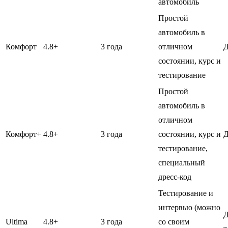
автомобиль
Простой
автомобиль в
Комфорт
4.8+
3 года
отличном
Д
состоянии, курс и
тестирование
Простой
автомобиль в
отличном
Комфорт+
4.8+
3 года
состоянии, курс и
Д
тестирование,
специальный
дресс-код
Тестирование и
интервью (можно
Д
Ultima
4.8+
3 года
со своим