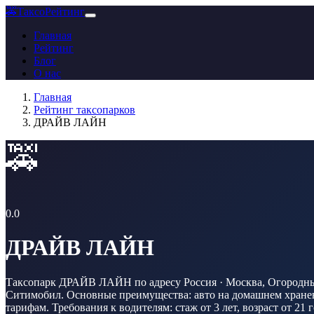
🚕
ТаксоРейтинг
Главная
Рейтинг
Блог
О нас
Главная
Рейтинг таксопарков
ДРАЙВ ЛАЙН
🚕
0.0
ДРАЙВ ЛАЙН
Таксопарк ДРАЙВ ЛАЙН по адресу Россия · Москва, Огородный п
Ситимобил. Основные преимущества: авто на домашнем хранени
тарифам. Требования к водителям: стаж от 3 лет, возраст от 21