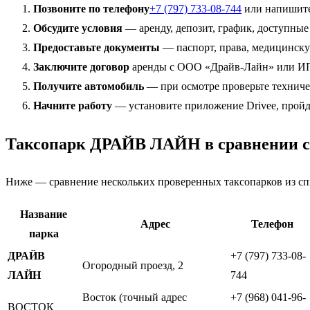
Позвоните по телефону
+7 (797) 733-08-744
или напишите 
Обсудите условия
— аренду, депозит, график, доступные
Предоставьте документы
— паспорт, права, медицинскую
Заключите договор
аренды с ООО «Драйв-Лайн» или И
Получите автомобиль
— при осмотре проверьте техниче
Начните работу
— установите приложение Drivee, пройд
Таксопарк ДРАЙВ ЛАЙН в сравнении с
Ниже — сравнение нескольких проверенных таксопарков из спи
Название
Адрес
Телефон
парка
ДРАЙВ
+7 (797) 733-08-
Огородный проезд, 2
ЛАЙН
744
Восток (точный адрес
+7 (968) 041-96-
ВОСТОК