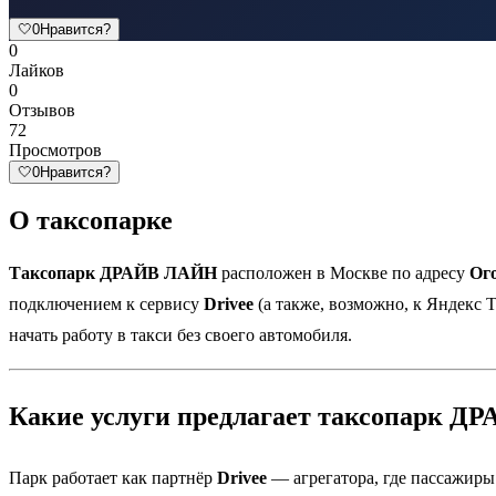
🤍
0
Нравится?
0
Лайков
0
Отзывов
72
Просмотров
🤍
0
Нравится?
О таксопарке
Таксопарк ДРАЙВ ЛАЙН
расположен в Москве по адресу
Ого
подключением к сервису
Drivee
(а также, возможно, к Яндекс Т
начать работу в такси без своего автомобиля.
Какие услуги предлагает таксопарк 
Парк работает как партнёр
Drivee
— агрегатора, где пассажиры