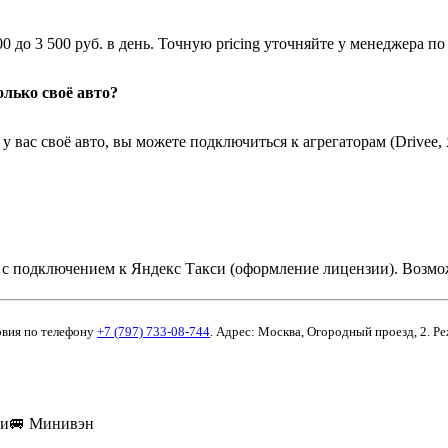
0 до 3 500 руб. в день. Точную pricing уточняйте у менеджера по
олько своё авто?
ас своё авто, вы можете подключиться к агрегаторам (Drivee, Я
т с подключением к Яндекс Такси (оформление лицензии). Возмо
овия по телефону
+7 (797) 733-08-744
. Адрес: Москва, Огородный проезд, 2. Р
ки
🚐
Минивэн