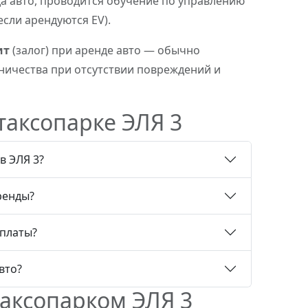
а авто, проводится обучение по управлению
сли арендуются EV).
ит
(залог) при аренде авто — обычно
ничества при отсутствии повреждений и
таксопарке ЭЛЯ 3
в ЭЛЯ 3?
ренды?
ыплаты?
вто?
таксопарком ЭЛЯ 3