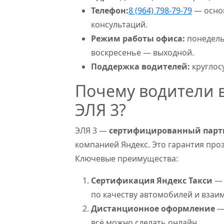
Телефон:
8 (964) 798-79-79
— основ
консультаций.
Режим работы офиса:
понедел
воскресенье — выходной.
Поддержка водителей:
круглос
Почему водители 
ЭЛЯ 3?
ЭЛЯ 3 —
сертифицированный партн
компанией Яндекс. Это гарантия про
Ключевые преимущества:
Сертификация Яндекс Такси
— 
по качеству автомобилей и взаи
Дистанционное оформление
— 
всё можно сделать онлайн.