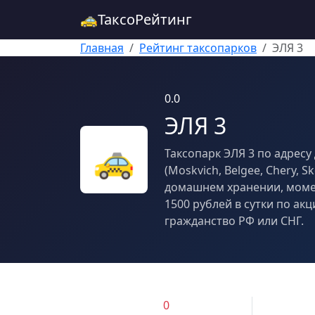
🚕
ТаксоРейтинг
Главная
Рейтинг таксопарков
ЭЛЯ 3
0.0
ЭЛЯ 3
🚕
Таксопарк ЭЛЯ 3 по адрес
(Moskvich, Belgee, Chery,
домашнем хранении, момен
1500 рублей в сутки по акц
гражданство РФ или СНГ.
0