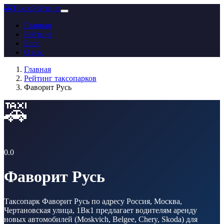
🚕
ТаксоРейтинг
Главная
Рейтинг
Блог
О нас
Главная
Рейтинг таксопарков
Фаворит Русь
🚕
0.0
Фаворит Русь
Таксопарк Фаворит Русь по адресу Россия, Москва,
Чертановская улица, 1Вк1 предлагает водителям аренду
новых автомобилей (Moskvich, Belgee, Chery, Skoda) для