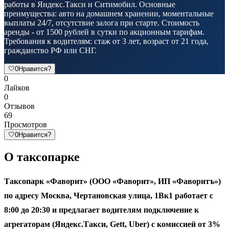
работы в Яндекс.Такси и Ситимобил. Основные
преимущества: авто на домашнем хранении, моментальные
выплаты 24/7, отсутствие залога при старте. Стоимость
аренды - от 1500 рублей в сутки по акционным тарифам.
Требования к водителям: стаж от 3 лет, возраст от 21 года,
гражданство РФ или СНГ.
🤍
0
Нравится?
0
Лайков
0
Отзывов
69
Просмотров
🤍
0
Нравится?
О таксопарке
Таксопарк «Фаворит» (ООО «Фаворит», ИП «Фаворитъ»)
по адресу Москва, Чертановская улица, 1Вк1 работает с
8:00 до 20:30 и предлагает водителям подключение к
агрегаторам (Яндекс.Такси, Gett, Uber) с комиссией от 3%