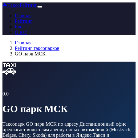
🚕
ТаксоРейтинг
Главная
Рейтинг
Блог
О нас
Главная
Рейтинг таксопарков
GO парк МСК
🚕
0.0
GO парк МСК
Таксопарк GO парк МСК по адресу Дистанционный офис
предлагает водителям аренду новых автомобилей (Moskvich,
Belgee, Chery, Skoda) для работы в Яндекс.Такси и