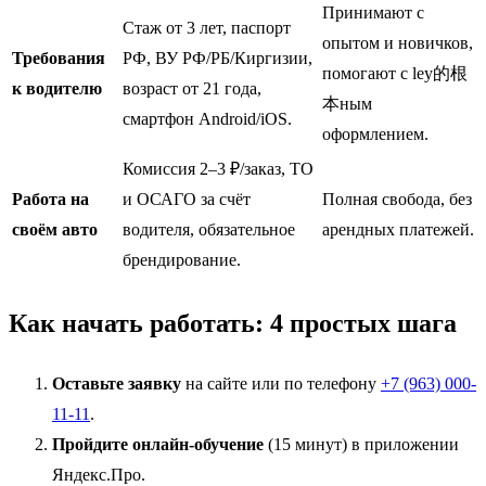
Принимают с
Стаж от 3 лет, паспорт
опытом и новичков,
Требования
РФ, ВУ РФ/РБ/Киргизии,
помогают с ley的根
к водителю
возраст от 21 года,
本ным
смартфон Android/iOS.
оформлением.
Комиссия 2–3 ₽/заказ, ТО
Работа на
и ОСАГО за счёт
Полная свобода, без
своём авто
водителя, обязательное
арендных платежей.
брендирование.
Как начать работать: 4 простых шага
Оставьте заявку
на сайте или по телефону
+7 (963) 000-
11-11
.
Пройдите онлайн-обучение
(15 минут) в приложении
Яндекс.Про.