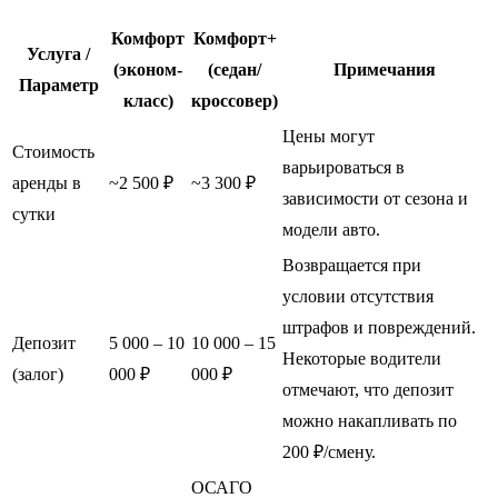
Комфорт
Комфорт+
Услуга /
(эконом-
(седан/
Примечания
Параметр
класс)
кроссовер)
Цены могут
Стоимость
варьироваться в
аренды в
~2 500 ₽
~3 300 ₽
зависимости от сезона и
сутки
модели авто.
Возвращается при
условии отсутствия
штрафов и повреждений.
Депозит
5 000 – 10
10 000 – 15
Некоторые водители
(залог)
000 ₽
000 ₽
отмечают, что депозит
можно накапливать по
200 ₽/смену.
ОСАГО