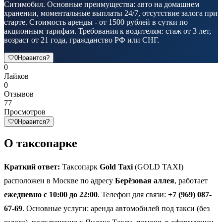
Ситимобил. Основные преимущества: авто на домашнем
хранении, моментальные выплаты 24/7, отсутствие залога при
старте. Стоимость аренды - от 1500 рублей в сутки по
акционным тарифам. Требования к водителям: стаж от 3 лет,
возраст от 21 года, гражданство РФ или СНГ.
🤍
0
Нравится?
0
Лайков
0
Отзывов
77
Просмотров
🤍
0
Нравится?
О таксопарке
Краткий ответ:
Таксопарк
Gold Taxi
(GOLD TAXI)
расположен в Москве по адресу
Берёзовая аллея
, работает
ежедневно с 10:00 до 22:00
. Телефон для связи:
+7 (969) 087-
67-69
. Основные услуги: аренда автомобилей под такси (без