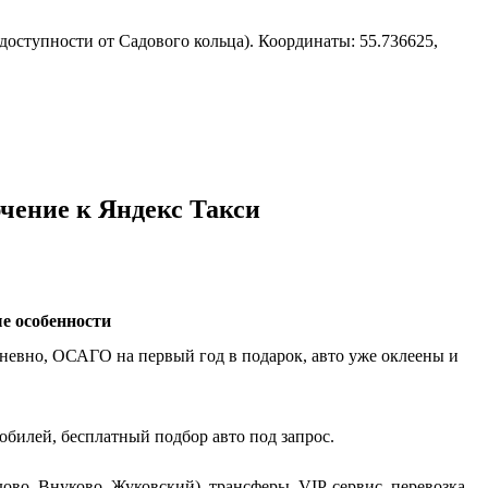
 доступности от Садового кольца). Координаты: 55.736625,
чение к Яндекс Такси
е особенности
невно, ОСАГО на первый год в подарок, авто уже оклеены и
билей, бесплатный подбор авто под запрос.
ово, Внуково, Жуковский), трансферы, VIP-сервис, перевозка