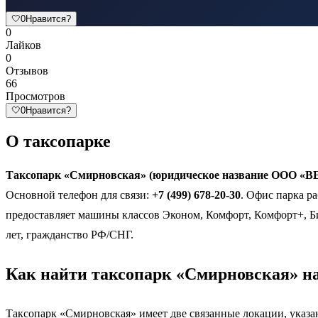
🤍
0
Нравится?
0
Лайков
0
Отзывов
66
Просмотров
🤍
0
Нравится?
О таксопарке
Таксопарк «Смирновская» (юридическое название ООО «ВЕД
Основной телефон для связи:
+7 (499) 678-20-30
. Офис парка ра
предоставляет машины классов Эконом, Комфорт, Комфорт+, Би
лет, гражданство РФ/СНГ.
Как найти таксопарк «Смирновская» на
Таксопарк «Смирновская» имеет две связанные локации, указа