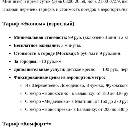
Минивэн) и время суток (день 08:00-20:59, ночь 21:00-07:59,
Полный перечень тарифов и стоимость поездок в аэропорты/на
Тариф «Эконом» (взрослый)
Минимальная стоимость:
99 руб. (включено 3 мин и 2 к
Бесплатное ожидание:
3 минуты.
Стоимость в городе (Москва):
9 руб./км и 9 руб./мин.
За городом:
+10 руб./км.
Дополнительные услуги:
детское кресло — 100 руб., пе
Фиксированные цены из аэропортов/метро:
Из Шереметьево, Домодедово, Внуково, Жуковского 
С метро «Новокосино» в Балашиху: от 180 до 330 руб
С метро «Медведково» в Мытищи: от 160 до 270 руб
С метро «Новогиреево» в Балашиху: от 200 до 330 р
Тариф «Комфорт+»