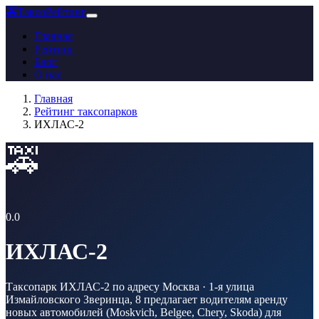
🚕
ТаксоРейтинг
Главная
Рейтинг
Блог
О нас
Главная
Рейтинг таксопарков
ИХЛАС-2
🚕
0.0
ИХЛАС-2
Таксопарк ИХЛАС-2 по адресу Москва · 1-я улица
Измайловского Зверинца, 8 предлагает водителям аренду
новых автомобилей (Moskvich, Belgee, Chery, Skoda) для