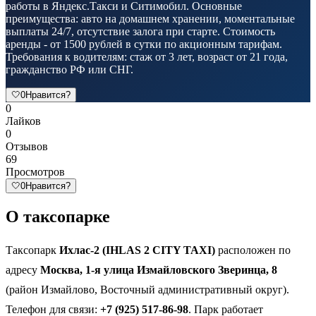
работы в Яндекс.Такси и Ситимобил. Основные
преимущества: авто на домашнем хранении, моментальные
выплаты 24/7, отсутствие залога при старте. Стоимость
аренды - от 1500 рублей в сутки по акционным тарифам.
Требования к водителям: стаж от 3 лет, возраст от 21 года,
гражданство РФ или СНГ.
🤍
0
Нравится?
0
Лайков
0
Отзывов
69
Просмотров
🤍
0
Нравится?
О таксопарке
Таксопарк
Ихлас-2 (IHLAS 2 CITY TAXI)
расположен по
адресу
Москва, 1-я улица Измайловского Зверинца, 8
(район Измайлово, Восточный административный округ).
Телефон для связи:
+7 (925) 517-86-98
. Парк работает