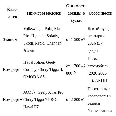
Стоимость
Класс
Примеры моделей
аренды в
Особенности
авто
сутки
Volkswagen Polo, Kia
Левый руль,
Rio, Hyundai Solaris,
не старше
Эконом
от 1 500 ₽*
Skoda Rapid, Changan
2026 г., 4
Alsvin
двери
Новые
Haval Jolion, Geely
от 1 700 - 2
автомобили
Комфорт
Coolray, Chery Tiggo 4,
800 ₽
(2026-2026
OMODA S5
гг.), АКПП
Просторные
JAC J7, Geely Atlas Pro,
кроссоверы и
Комфорт+
Chery Tiggo 7 PRO,
от 2 800 ₽
седаны
Haval F7
бизнес-класса