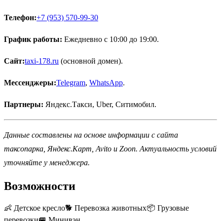
Телефон:
+7 (953) 570-99-30
График работы:
Ежедневно с 10:00 до 19:00.
Сайт:
taxi-178.ru
(основной домен).
Мессенджеры:
Telegram
,
WhatsApp
.
Партнеры:
Яндекс.Такси, Uber, Ситимобил.
Данные составлены на основе информации с сайта
таксопарка, Яндекс.Карт, Avito и Zoon. Актуальность условий
уточняйте у менеджера.
Возможности
👶
Детское кресло
🐕
Перевозка животных
📦
Грузовые
перевозки
🚐
Минивэн