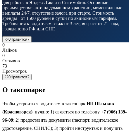
для работы в Яндекс.Такси и Ситимобил. Основные
преимущества: авто на домашнем хранении, моментальные
выплаты 24/7, отсутствие залога при старте. Стоимость
аренды - от 1500 рублей в сутки по акционным тарифам.
Требования к водителям: стаж от 3 лет, возраст от 21 года,
гражданство РФ или СНГ.
🤍
0
Нравится?
0
Лайков
0
Отзывов
73
Просмотров
🤍
0
Нравится?
О таксопарке
Чтобы устроиться водителем в таксопарк
ИП Шлыков
(Красногорск)
, нужно: 1) связаться по телефону
+7 (966) 139-
96-09
; 2) предоставить документы (паспорт, водительское
удостоверение, СНИЛС); 3) пройти инструктаж и получить