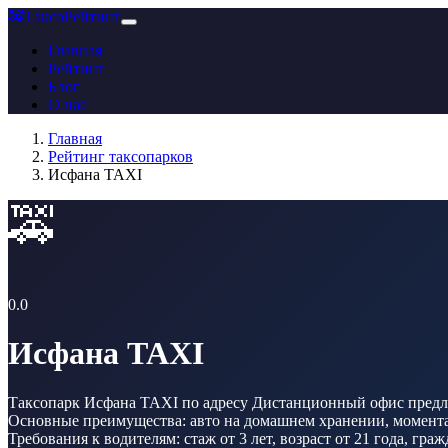
🚕
ТаксоРейтинг
Главная
Рейтинг
Блог
О нас
Главная
Рейтинг таксопарков
Исфана TAXI
🚕
0.0
Исфана TAXI
Таксопарк Исфана TAXI по адресу Дистанционный офис предлаг
Основные преимущества: авто на домашнем хранении, моменталь
Требования к водителям: стаж от 3 лет, возраст от 21 года, гр