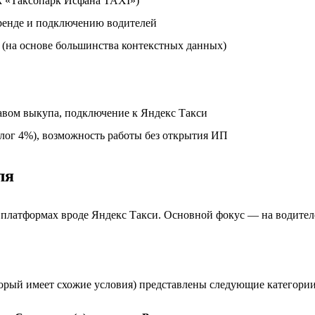
ак «Таксопарк Исфана TAXI»)
ренде и подключению водителей
 (на основе большинства контекстных данных)
авом выкупа, подключение к Яндекс Такси
лог 4%), возможность работы без открытия ИП
ля
на платформах вроде Яндекс Такси. Основной фокус — на водите
который имеет схожие условия) представлены следующие категор