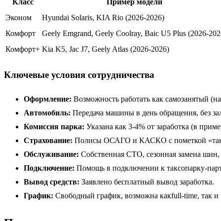
Класс
Пример модели
Эконом
Hyundai Solaris, KIA Rio (2026-2026)
Комфорт
Geely Emgrand, Geely Coolray, Baic U5 Plus (2026-202
Комфорт+
Kia K5, Jac J7, Geely Atlas (2026-2026)
Ключевые условия сотрудничества
Оформление:
Возможность работать как самозанятый (на
Автомобиль:
Передача машины в день обращения, без зал
Комиссия парка:
Указана как 3-4% от заработка (в прим
Страхование:
Полисы ОСАГО и КАСКО с пометкой «такс
Обслуживание:
Собственная СТО, сезонная замена шин, 
Подключение:
Помощь в подключении к таксопарку-парт
Вывод средств:
Заявлено бесплатный вывод заработка.
График:
Свободный график, возможна какfull-time, так и 