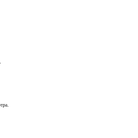
.
тра.